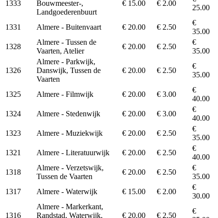
1333
Bouwmeester-,
€ 15.00
€ 2.00
25.00
Landgoederenbuurt
€
1331
Almere - Buitenvaart
€ 20.00
€ 2.50
35.00
Almere - Tussen de
€
1328
€ 20.00
€ 2.50
Vaarten, Atelier
35.00
Almere - Parkwijk,
€
1326
Danswijk, Tussen de
€ 20.00
€ 2.50
35.00
Vaarten
€
1325
Almere - Filmwijk
€ 20.00
€ 3.00
40.00
€
1324
Almere - Stedenwijk
€ 20.00
€ 3.00
40.00
€
1323
Almere - Muziekwijk
€ 20.00
€ 2.50
35.00
€
1321
Almere - Literatuurwijk
€ 20.00
€ 2.50
40.00
Almere - Verzetswijk,
€
1318
€ 20.00
€ 2.50
Tussen de Vaarten
35.00
€
1317
Almere - Waterwijk
€ 15.00
€ 2.00
30.00
Almere - Markerkant,
€
1316
Randstad, Waterwijk,
€ 20.00
€ 2.50