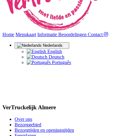
(huidige)
Home
Menukaart
Informatie
Beoordelingen
Contact
Nederlands
English
Deutsch
Português
VerTruckelijk Almere
Over ons
Bezorggebied
Bezorgtijden en openingstijden
Feestdagen