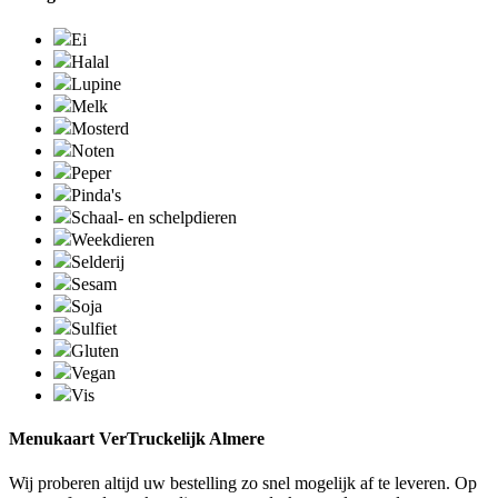
Ei
Halal
Lupine
Melk
Mosterd
Noten
Peper
Pinda's
Schaal- en schelpdieren
Weekdieren
Selderij
Sesam
Soja
Sulfiet
Gluten
Vegan
Vis
Menukaart VerTruckelijk Almere
Wij proberen altijd uw bestelling zo snel mogelijk af te leveren. Op