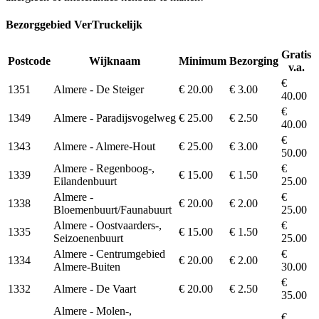
Bezorggebied VerTruckelijk
Gratis
Postcode
Wijknaam
Minimum
Bezorging
v.a.
€
1351
Almere - De Steiger
€ 20.00
€ 3.00
40.00
€
1349
Almere - Paradijsvogelweg
€ 25.00
€ 2.50
40.00
€
1343
Almere - Almere-Hout
€ 25.00
€ 3.00
50.00
Almere - Regenboog-,
€
1339
€ 15.00
€ 1.50
Eilandenbuurt
25.00
Almere -
€
1338
€ 20.00
€ 2.00
Bloemenbuurt/Faunabuurt
25.00
Almere - Oostvaarders-,
€
1335
€ 15.00
€ 1.50
Seizoenenbuurt
25.00
Almere - Centrumgebied
€
1334
€ 20.00
€ 2.00
Almere-Buiten
30.00
€
1332
Almere - De Vaart
€ 20.00
€ 2.50
35.00
Almere - Molen-,
€