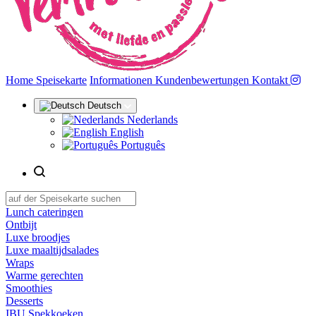
(aktuell)
Home
Speisekarte
Informationen
Kundenbewertungen
Kontakt
Deutsch
Nederlands
English
Português
Lunch cateringen
Ontbijt
Luxe broodjes
Luxe maaltijdsalades
Wraps
Warme gerechten
Smoothies
Desserts
IBU Spekkoeken